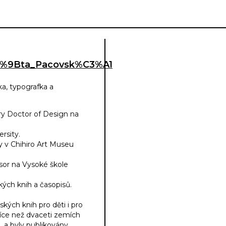
%C4%9Bta_Pacovsk%C3%A1
ka, typografka a
ry Doctor of Design na
rsity.
dy v Chihiro Art Museu
esor na Vysoké škole
kých knih a časopisů.
kých knih pro děti i pro
více než dvaceti zemích
, a byly publikovány