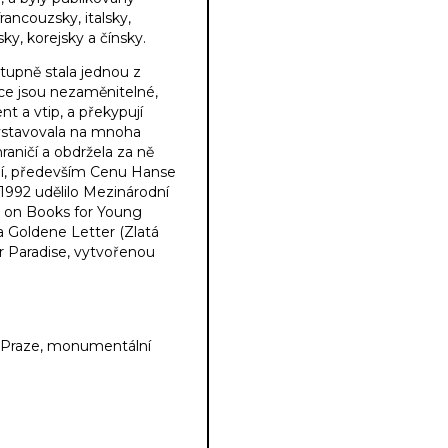
rancouzsky, italsky,
ky, korejsky a čínsky.
stupně stala jednou z
race jsou nezaměnitelné,
t a vtip, a překypují
vystavovala na mnoha
aničí a obdržela za ně
í, především Cenu Hanse
u 1992 udělilo Mezinárodní
d on Books for Young
ta Goldene Letter (Zlatá
er Paradise, vytvořenou
 Praze, monumentální