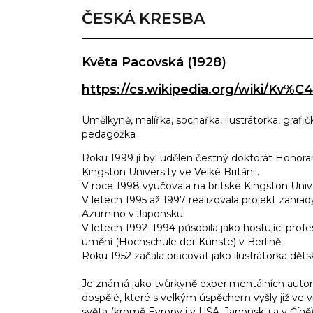
ČESKÁ KRESBA
Květa Pacovská (1928)
https://cs.wikipedia.org/wiki/Kv
Umělkyně, malířka, sochařka, ilustrátorka, grafič
pedagožka
Roku 1999 jí byl udělen čestný doktorát Honora
Kingston University ve Velké Británii.
V roce 1998 vyučovala na britské Kingston Unive
V letech 1995 až 1997 realizovala projekt zahra
Azumino v Japonsku.
V letech 1992–1994 působila jako hostující prof
umění (Hochschule der Künste) v Berlíně.
Roku 1952 začala pracovat jako ilustrátorka děts
Je známá jako tvůrkyně experimentálních autors
dospělé, které s velkým úspěchem vyšly již ve 
světa (kromě Evropy i v USA, Japonsku a v Číně)