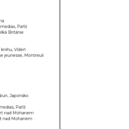
na
imedias, Paříž
lká Británie
 knihu, Vídeň
se jeunesse, Montreuil
mbun, Japonsko
medias, Paříž
furt nad Mohanem
urt nad Mohanem