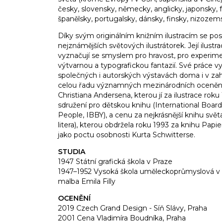
česky, slovensky, německy, anglicky, japonsky, f
španělsky, portugalsky, dánsky, finsky, nizozems
Díky svým originálním knižním ilustracím se po
nejznámějších světových ilustrátorek. Její ilust
vyznačují se smyslem pro hravost, pro experimen
výtvarnou a typografickou fantazií. Své práce 
společných i autorských výstavách doma i v zahr
celou řadu významných mezinárodních oceněn
Christiana Andersena, kterou jí za ilustrace rok
sdružení pro dětskou knihu (International Boar
People, IBBY), a cenu za nejkrásnější knihu svě
litera), kterou obdržela roku 1993 za knihu Papi
jako poctu osobnosti Kurta Schwitterse.
STUDIA
1947 Státní grafická škola v Praze
1947–1952 Vysoká škola uměleckoprůmyslová v
malba Emila Filly
OCENĚNÍ
2019 Czech Grand Design - Síň Slávy, Praha
2001 Cena Vladimíra Boudníka, Praha