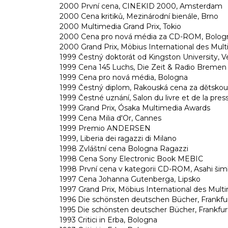
2000 První cena, CINEKID 2000, Amsterdam
2000 Cena kritiků, Mezinárodní bienále, Brno
2000 Multimedia Grand Prix, Tokio
2000 Cena pro nová média za CD-ROM, Bolog
2000 Grand Prix, Möbius International des Mult
1999 Čestný doktorát od Kingston University, Ve
1999 Cena 145 Luchs, Die Zeit & Radio Bremen
1999 Cena pro nová média, Bologna
1999 Čestný diplom, Rakouská cena za dětskou
1999 Čestné uznání, Salon du livre et de la pres
1999 Grand Prix, Ósaka Multimedia Awards
1999 Cena Milia d'Or, Cannes
1999 Premio ANDERSEN
1999, Liberia dei ragazzi di Milano
1998 Zvláštní cena Bologna Ragazzi
1998 Cena Sony Electronic Book MEBIC
1998 První cena v kategorii CD-ROM, Asahi ši
1997 Cena Johanna Gutenberga, Lipsko
1997 Grand Prix, Möbius International des Multi
1996 Die schönsten deutschen Bücher, Frank
1995 Die schönsten deutscher Bücher, Frankf
1993 Critici in Erba, Bologna