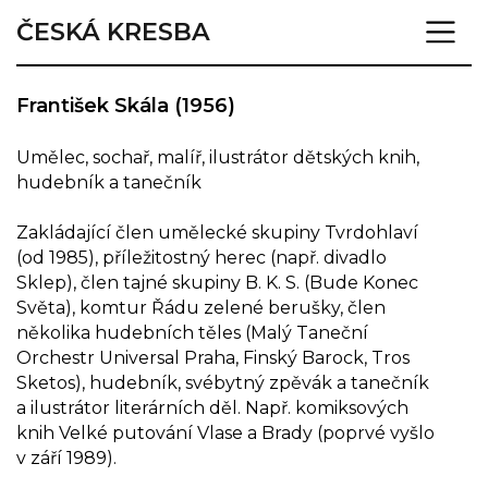
ČESKÁ KRESBA
František Skála (1956)
Umělec, sochař, malíř, ilustrátor dětských knih,
hudebník a tanečník
Zakládající člen umělecké skupiny Tvrdohlaví
(od 1985), příležitostný herec (např. divadlo
Sklep), člen tajné skupiny B. K. S. (Bude Konec
Světa), komtur Řádu zelené berušky, člen
několika hudebních těles (Malý Taneční
Orchestr Universal Praha, Finský Barock, Tros
Sketos), hudebník, svébytný zpěvák a tanečník
a ilustrátor literárních děl. Např. komiksových
knih Velké putování Vlase a Brady (poprvé vyšlo
v září 1989).