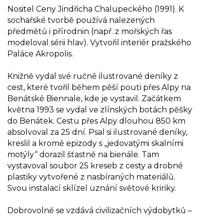
Nositel Ceny Jindřicha Chalupeckého (1991). K
sochařské tvorbě používá nalezených
předmětů i přírodnin (např. z mořských řas
modeloval sérii hlav). Vytvořil interiér pražského
Paláce Akropolis.
Knižně vydal své ručně ilustrované deníky z
cest, které tvořil během pěší pouti přes Alpy na
Benátské Biennale, kde je vystavil. Začátkem
května 1993 se vydal ve zlínských botách pěšky
do Benátek. Cestu přes Alpy dlouhou 850 km
absolvoval za 25 dní. Psal si ilustrované deníky,
kreslil a kromě epizody s „jedovatými skalními
motýly“ dorazil šťastně na bienále. Tam
vystavoval soubor 25 kreseb z cesty a drobné
plastiky vytvořené z nasbíraných materiálů.
Svou instalací sklízel uznání světové kririky.
Dobrovolně se vzdává civilizačních výdobytků –