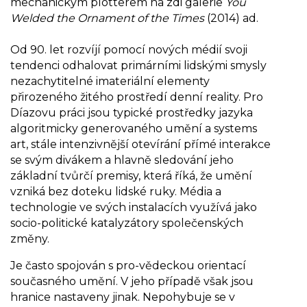
mechanickým plotterem na zdi galerie
You
Welded the Ornament of the Times
(2014) ad.
Od 90. let rozvíjí pomocí nových médií svoji
tendenci odhalovat primárními lidskými smysly
nezachytitelné imateriální elementy
přirozeného žitého prostředí denní reality. Pro
Díazovu práci jsou typické prostředky jazyka
algoritmicky generovaného umění a systems
art, stále intenzivnější otevírání přímé interakce
se svým divákem a hlavně sledování jeho
základní tvůrčí premisy, která říká, že umění
vzniká bez doteku lidské ruky. Média a
technologie ve svých instalacích využívá jako
socio-politické katalyzátory společenských
změny.
Je často spojován s pro-vědeckou orientací
současného umění. V jeho případě však jsou
hranice nastaveny jinak. Nepohybuje se v