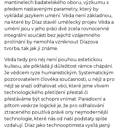
mantinelech badatelského oboru, výzkumu s
předem nastavenými parametry, který by
vykládal jazykem umění. Věda není základnou,
na které by Díaz stavěl umělecký projev. Věda a
umění jsou v jeho práci dvě zcela rovnocenné
integrální součásti bez jejichž vzájemného
prolínání by nemohla vzniknout Díazova
tvorba, tak jak jí známe.
Věda tedy pro něj není pouhou estetickou
kulisou, ale přikládá jí důležitost rámce chápání.
Je vědcem ryze humanistickým. Systematickým
pozorovatelem člověka současnosti, u nějž a pro
nějž se snaží odhalovat věci, které jsme vlivem
technologického přetížení přestali či
přestáváme být schopni vnímat. Paradoxní a
přitom veskrze logické je, že pro odhalování
ztraceného používá právě ony nejmodernější
technologie, které nás od naší podstaty spíše
vzdalují. Díaz jako technooptimista vysílá jasný