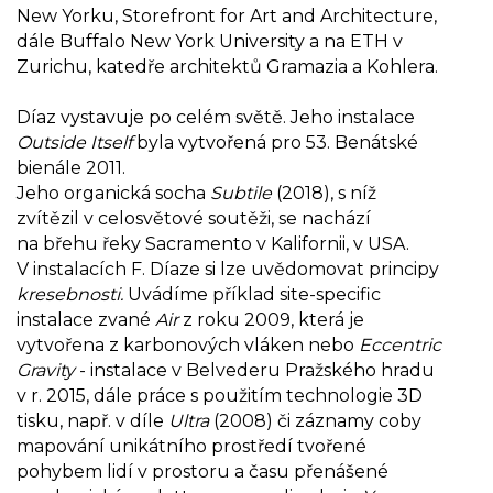
New Yorku, Storefront for Art and Architecture,
dále Buffalo New York University a na ETH v
Zurichu, katedře architektů Gramazia a Kohlera.
Díaz vystavuje po celém světě. Jeho instalace
Outside Itself
byla vytvořená pro 53. Benátské
bienále 2011.
Jeho organická socha
Subtile
(2018)
, s níž
zvítězil v celosvětové soutěži, se nachází
na břehu řeky Sacramento v Kalifornii, v USA.
V instalacích F. Díaze si lze uvědomovat principy
kresebnosti.
Uvádíme příklad site-specific
instalace zvané
Air
z roku 2009, která je
vytvořena z karbonových vláken nebo
Eccentric
Gravity
-
instalace v Belvederu Pražského hradu
v r. 2015, dále práce s použitím technologie 3D
tisku, např. v díle
Ultra
(2008) či záznamy coby
mapování unikátního prostředí tvořené
pohybem lidí v prostoru a času přenášené