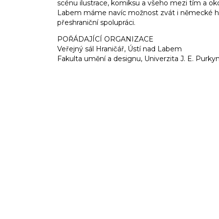
scénu ilustrace, komiksu a všeho mezi tím a oko
Labem máme navíc možnost zvát i německé ho
přeshraniční spolupráci.
POŘÁDAJÍCÍ ORGANIZACE
Veřejný sál Hraničář, Ústí nad Labem
Fakulta umění a designu, Univerzita J. E. Purk