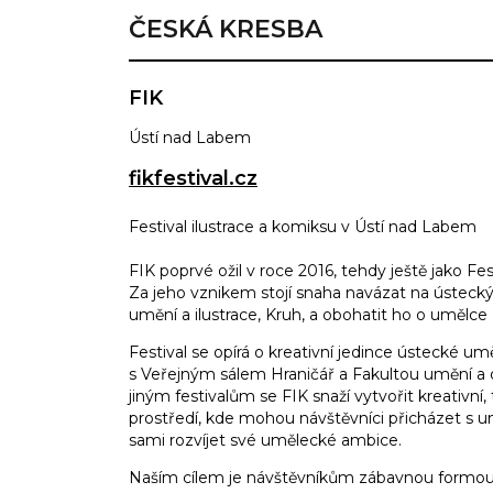
ČESKÁ KRESBA
FIK
Ústí nad Labem
fikfestival.cz
Festival ilustrace a komiksu v Ústí nad Labem
FIK poprvé ožil v roce 2016, tehdy ještě jako Fes
Za jeho vznikem stojí snaha navázat na ústecký
umění a ilustrace, Kruh, a obohatit ho o umělc
Festival se opírá o kreativní jedince ústecké u
s Veřejným sálem Hraničář a Fakultou umění a 
jiným festivalům se FIK snaží vytvořit kreativn
prostředí, kde mohou návštěvníci přicházet s u
sami rozvíjet své umělecké ambice.
Naším cílem je návštěvníkům zábavnou formou 