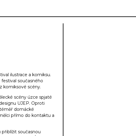
tival ilustrace a komiksu.
 festival současného
e z komiksové scény.
mělecké scény úzce spjaté
designu UJEP. Oproti
í, téměř domácké
mělci přímo do kontaktu a
přiblížit současnou