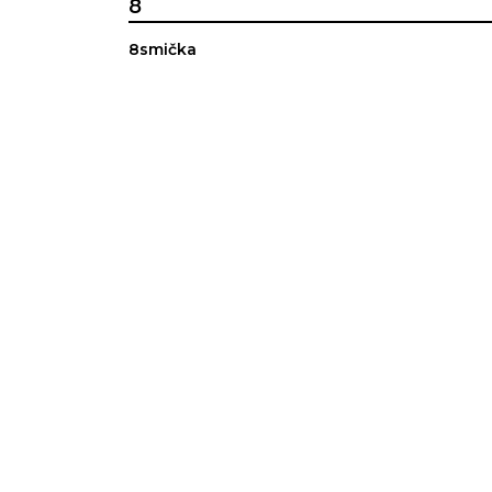
8
8smička